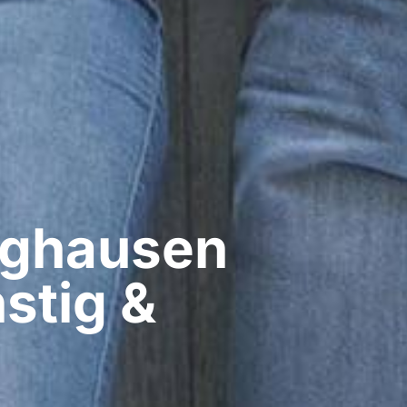
ghausen​
stig &