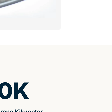
0
K
rene Kilometer