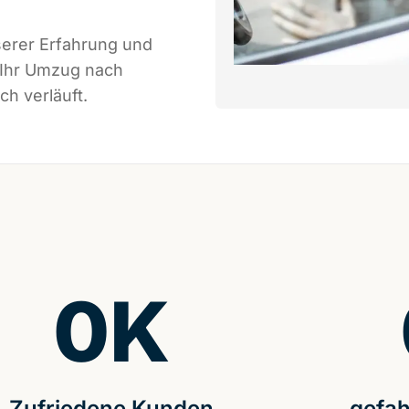
serer Erfahrung und
 Ihr Umzug nach
ch verläuft.
0
K
Zufriedene Kunden
gefah