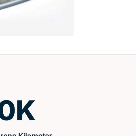
0
K
rene Kilometer