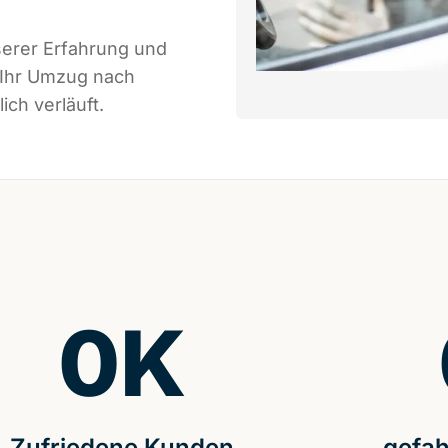
serer Erfahrung und
 Ihr Umzug nach
ch verläuft.
0
K
Zufriedene Kunden
gefah