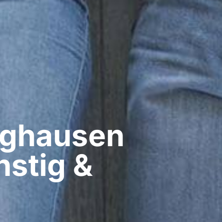
ghausen​
stig &