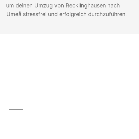
um deinen Umzug von Recklinghausen nach
Umeå stressfrei und erfolgreich durchzuführen!
UMZUGSKÖNIG DRESNER
RECKLINGHAUSEN
Ihr Umzug oder
Transport
Sparen Sie bis zu 100€ bei Anfrage
Abwicklung innerhalb von 24 Stunden