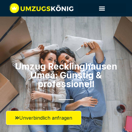
Umzug Recklinghausen​
Umeå: Günstig &
professionell​
Unverbindlich anfragen