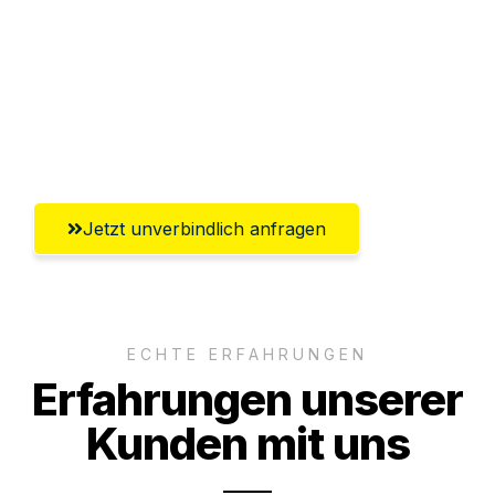
Versichert bis zu 7.500€
Ggf. komplette Zollabwicklung inklusive
Umfassender Kundensupport aus
Recklinghausen
Jetzt unverbindlich anfragen
ECHTE ERFAHRUNGEN
Erfahrungen unserer
Kunden mit uns