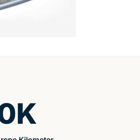
0
K
rene Kilometer