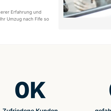
serer Erfahrung und
 Ihr Umzug nach Fife so
0
K
Zufriedene Kunden
gefah