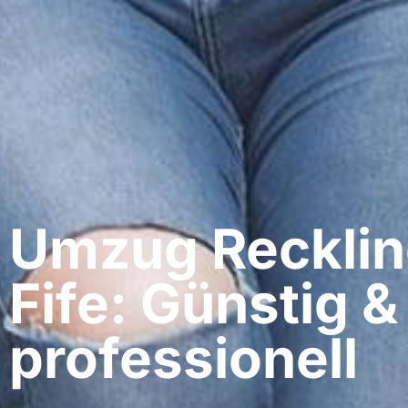
Umzug Recklin
Fife: Günstig &
professionell​