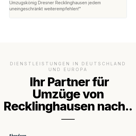
Umzugskönig Dresner Recklinghausen jedem
und 
uneingeschränkt weiterempfehlen!"
Dank
DIENSTLEISTUNGEN IN DEUTSCHLAND
UND EUROPA
Ihr Partner für
Umzüge von
Recklinghausen nach..
Aberdeen