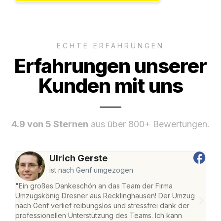
ECHTE ERFAHRUNGEN
Erfahrungen unserer
Kunden mit uns
4.9 von 5 Sternen
aus über 800+ Bewertungen.
Ulrich Gerste
ist nach Genf umgezogen
"Ein großes Dankeschön an das Team der Firma
"Di
Umzugskönig Dresner aus Recklinghausen! Der Umzug
Rec
nach Genf verlief reibungslos und stressfrei dank der
nach
professionellen Unterstützung des Teams. Ich kann
und 