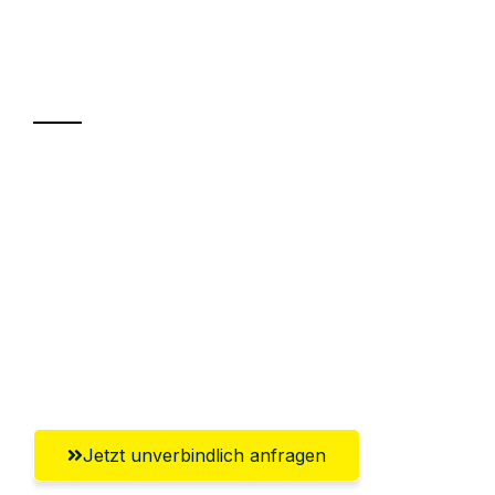
Ihr Umzug oder
Transport
Sparen Sie bis zu 100€ bei Anfrage
Abwicklung innerhalb von 24 Stunden
Versichert bis zu 7.500€
Ggf. komplette Zollabwicklung inklusive
Umfassender Kundensupport aus
Recklinghausen
Jetzt unverbindlich anfragen