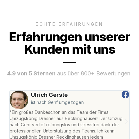
ECHTE ERFAHRUNGEN
Erfahrungen unserer
Kunden mit uns
4.9 von 5 Sternen
aus über 800+ Bewertungen.
Ulrich Gerste
ist nach Genf umgezogen
"Ein großes Dankeschön an das Team der Firma
"Di
Umzugskönig Dresner aus Recklinghausen! Der Umzug
Rec
nach Genf verlief reibungslos und stressfrei dank der
nach
professionellen Unterstützung des Teams. Ich kann
und 
Umzugskönig Dresner Recklinghausen jedem
und 