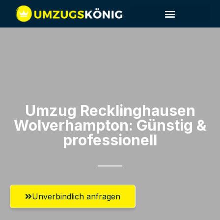
Umzug Recklinghausen​
Wolverhampton: Günstig &
professionell​
Unverbindlich anfragen