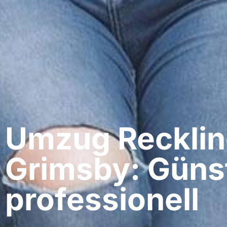
Umzug Recklin
Grimsby: Güns
professionell​