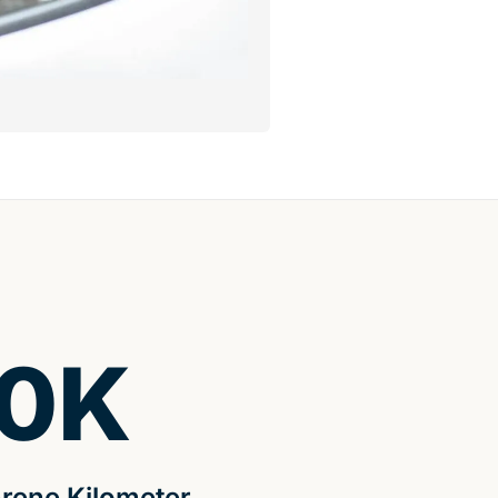
0
K
rene Kilometer