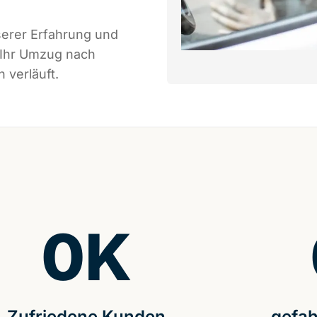
serer Erfahrung und
 Ihr Umzug nach
 verläuft.
0
K
Zufriedene Kunden
gefah