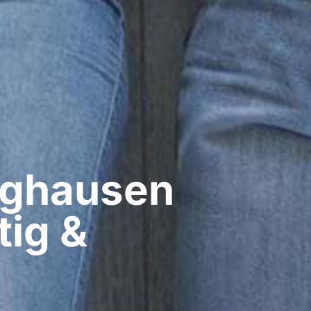
ghausen​
tig &