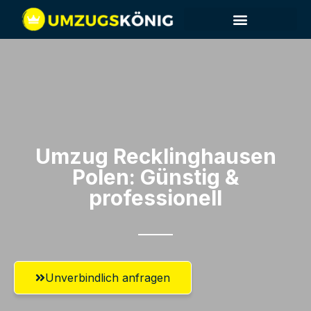
Umzug Recklinghausen​
Polen: Günstig &
professionell​
Unverbindlich anfragen