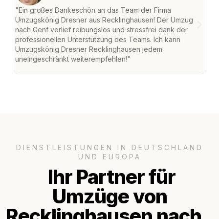
"Ein großes Dankeschön an das Team der Firma
"Di
Umzugskönig Dresner aus Recklinghausen! Der Umzug
Rec
nach Genf verlief reibungslos und stressfrei dank der
nach
professionellen Unterstützung des Teams. Ich kann
und 
Umzugskönig Dresner Recklinghausen jedem
und 
uneingeschränkt weiterempfehlen!"
Dank
DIENSTLEISTUNGEN IN DEUTSCHLAND
UND EUROPA
Ihr Partner für
Umzüge von
Recklinghausen nach..