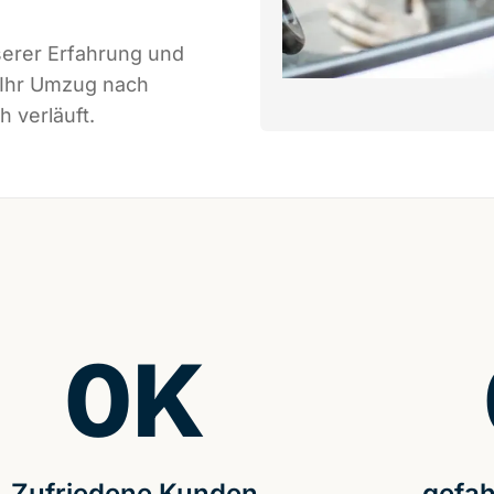
serer Erfahrung und
 Ihr Umzug nach
 verläuft.
0
K
Zufriedene Kunden
gefah