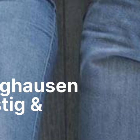
ghausen​
tig &