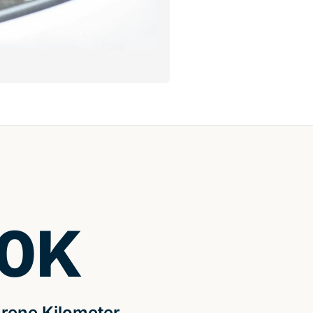
0
K
rene Kilometer