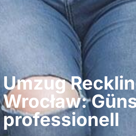
Umzug Recklin
Wrocław: Güns
professionell​