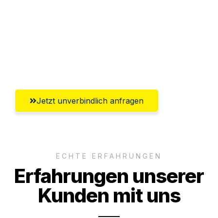
Versichert bis zu 7.500€
Ggf. komplette Zollabwicklung inklusive
Umfassender Kundensupport aus
Recklinghausen
Jetzt unverbindlich anfragen
ECHTE ERFAHRUNGEN
Erfahrungen unserer
Kunden mit uns