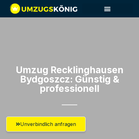
Umzug Recklinghausen​
Bydgoszcz: Günstig &
professionell​
Unverbindlich anfragen