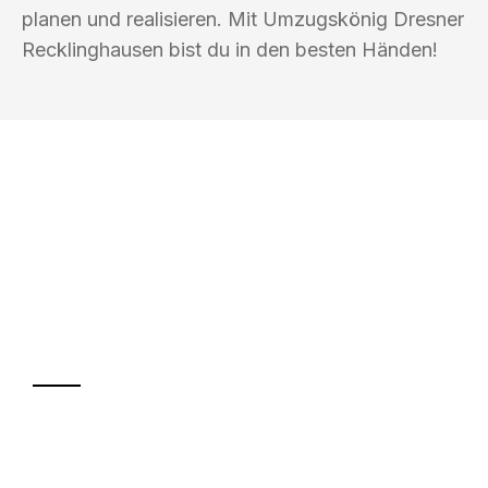
planen und realisieren. Mit Umzugskönig Dresner
Recklinghausen bist du in den besten Händen!
UMZUGSKÖNIG DRESNER
RECKLINGHAUSEN
Ihr Umzug oder
Transport
Sparen Sie bis zu 100€ bei Anfrage
Abwicklung innerhalb von 24 Stunden