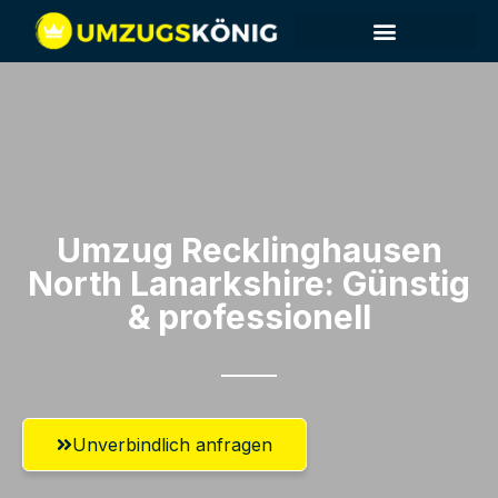
Umzug Recklinghausen​
North Lanarkshire: Günstig
& professionell​
Unverbindlich anfragen