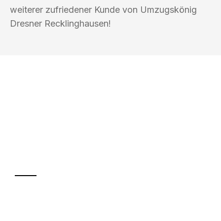
weiterer zufriedener Kunde von Umzugskönig
Dresner Recklinghausen!
UMZUGSKÖNIG DRESNER
RECKLINGHAUSEN
Ihr Umzug oder
Transport
Sparen Sie bis zu 100€ bei Anfrage
Abwicklung innerhalb von 24 Stunden