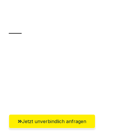
Ihr Umzug oder
Transport
Sparen Sie bis zu 100€ bei Anfrage
Abwicklung innerhalb von 24 Stunden
Versichert bis zu 7.500€
Ggf. komplette Zollabwicklung inklusive
Umfassender Kundensupport aus
Recklinghausen
Jetzt unverbindlich anfragen