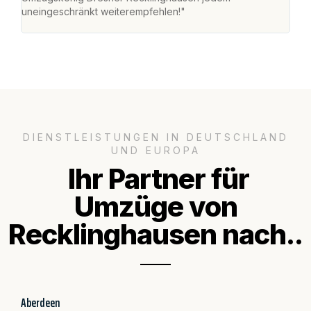
uneingeschränkt weiterempfehlen!"
Dank
DIENSTLEISTUNGEN IN DEUTSCHLAND
UND EUROPA
Ihr Partner für
Umzüge von
Recklinghausen nach..
Aberdeen