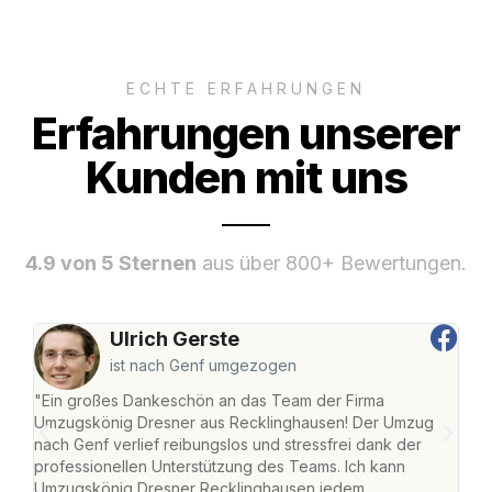
ECHTE ERFAHRUNGEN
Erfahrungen unserer
Kunden mit uns
4.9 von 5 Sternen
aus über 800+ Bewertungen.
Ulrich Gerste
ist nach Genf umgezogen
"Ein großes Dankeschön an das Team der Firma
"Di
Umzugskönig Dresner aus Recklinghausen! Der Umzug
Rec
nach Genf verlief reibungslos und stressfrei dank der
nach
professionellen Unterstützung des Teams. Ich kann
und 
Umzugskönig Dresner Recklinghausen jedem
und 