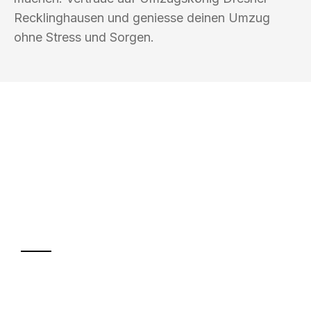
Recklinghausen und geniesse deinen Umzug
ohne Stress und Sorgen.
UMZUGSKÖNIG DRESNER
RECKLINGHAUSEN
Ihr Umzug oder
Transport
Sparen Sie bis zu 100€ bei Anfrage
Abwicklung innerhalb von 24 Stunden