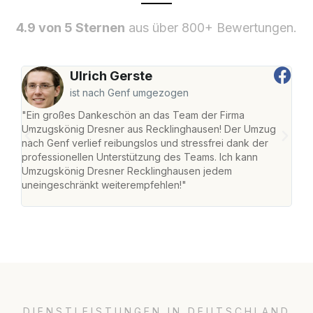
4.9 von 5 Sternen
aus über 800+ Bewertungen.
Ulrich Gerste
ist nach Genf umgezogen
"Ein großes Dankeschön an das Team der Firma
"Di
Umzugskönig Dresner aus Recklinghausen! Der Umzug
Rec
nach Genf verlief reibungslos und stressfrei dank der
nach
professionellen Unterstützung des Teams. Ich kann
und 
Umzugskönig Dresner Recklinghausen jedem
und 
uneingeschränkt weiterempfehlen!"
Dank
DIENSTLEISTUNGEN IN DEUTSCHLAND