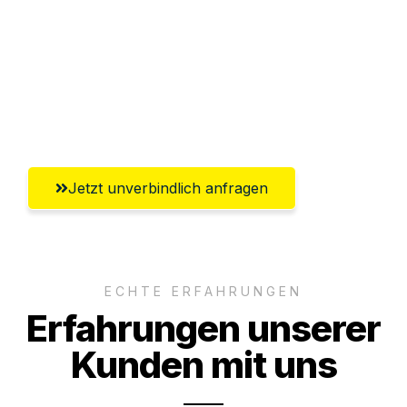
Versichert bis zu 7.500€
Ggf. komplette Zollabwicklung inklusive
Umfassender Kundensupport aus
Recklinghausen
Jetzt unverbindlich anfragen
ECHTE ERFAHRUNGEN
Erfahrungen unserer
Kunden mit uns