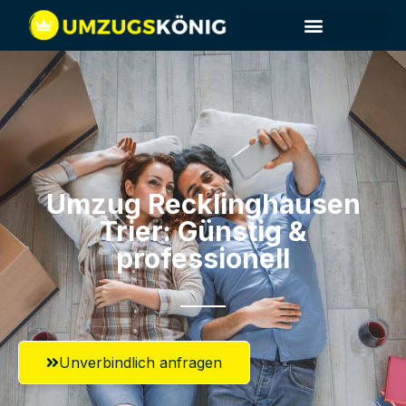
Umzug Recklinghausen​
Trier: Günstig &
professionell​
Unverbindlich anfragen