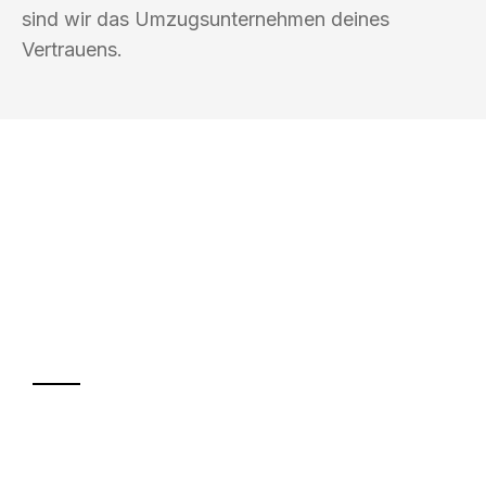
sind wir das Umzugsunternehmen deines
Vertrauens.
UMZUGSKÖNIG DRESNER
RECKLINGHAUSEN
Ihr Umzug oder
Transport
Sparen Sie bis zu 100€ bei Anfrage
Abwicklung innerhalb von 24 Stunden