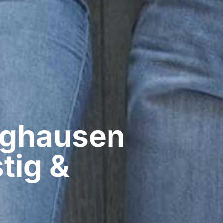
ghausen​
tig &