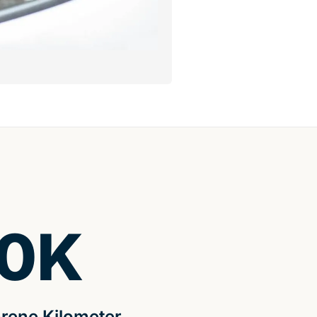
0
K
rene Kilometer