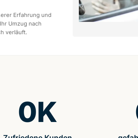
serer Erfahrung und
 Ihr Umzug nach
h verläuft.
0
K
Zufriedene Kunden
gefah