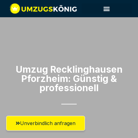
Umzug Recklinghausen​
Pforzheim: Günstig &
professionell​
Unverbindlich anfragen