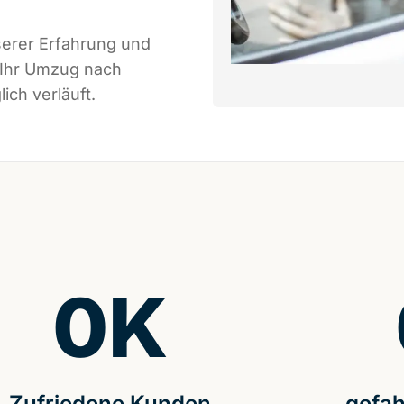
serer Erfahrung und
 Ihr Umzug nach
ich verläuft.
0
K
Zufriedene Kunden
gefah