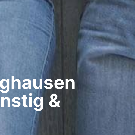
ghausen​
nstig &