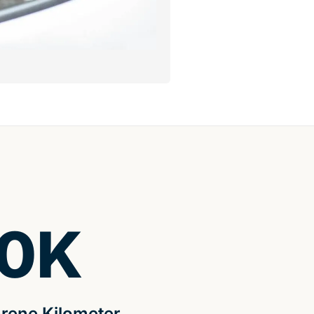
0
K
rene Kilometer