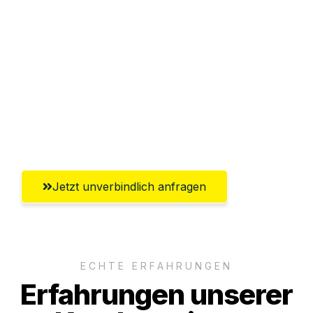
Sparen Sie bis zu 100€ bei Anfrage
Abwicklung innerhalb von 24 Stunden
Versichert bis zu 7.500€
Ggf. komplette Zollabwicklung inklusive
Umfassender Kundensupport aus
Recklinghausen
Jetzt unverbindlich anfragen
ECHTE ERFAHRUNGEN
Erfahrungen unserer