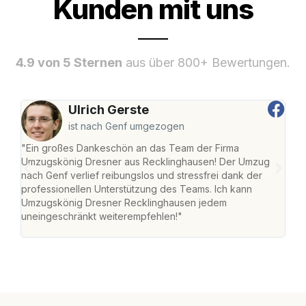
Kunden mit uns
4.9 von 5 Sternen
aus über 800+ Bewertungen.
Ulrich Gerste
ist nach Genf umgezogen
"Ein großes Dankeschön an das Team der Firma
"Di
Umzugskönig Dresner aus Recklinghausen! Der Umzug
Rec
nach Genf verlief reibungslos und stressfrei dank der
nach
professionellen Unterstützung des Teams. Ich kann
und 
Umzugskönig Dresner Recklinghausen jedem
und 
uneingeschränkt weiterempfehlen!"
Dank