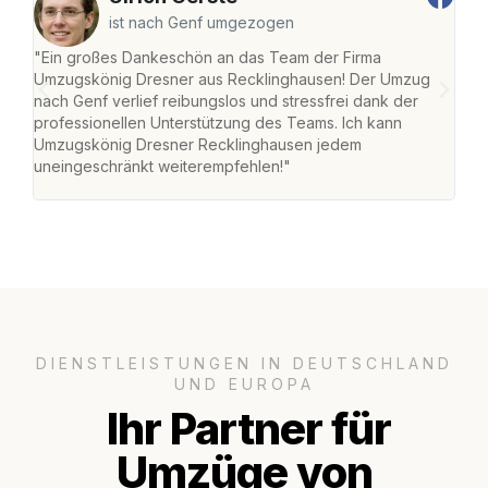
ist nach Genf umgezogen
"Ein großes Dankeschön an das Team der Firma
"Di
Umzugskönig Dresner aus Recklinghausen! Der Umzug
Rec
nach Genf verlief reibungslos und stressfrei dank der
nach
professionellen Unterstützung des Teams. Ich kann
und 
Umzugskönig Dresner Recklinghausen jedem
und 
uneingeschränkt weiterempfehlen!"
Dank
DIENSTLEISTUNGEN IN DEUTSCHLAND
UND EUROPA
Ihr Partner für
Umzüge von