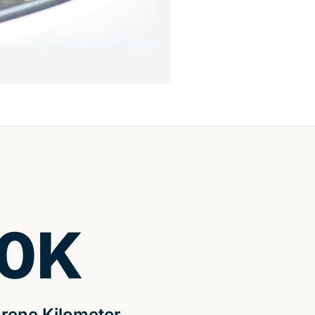
0
K
rene Kilometer