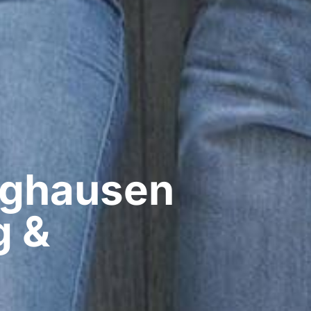
ghausen​
g &