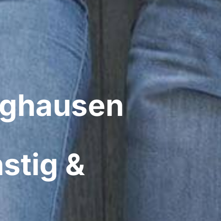
ghausen​
stig &