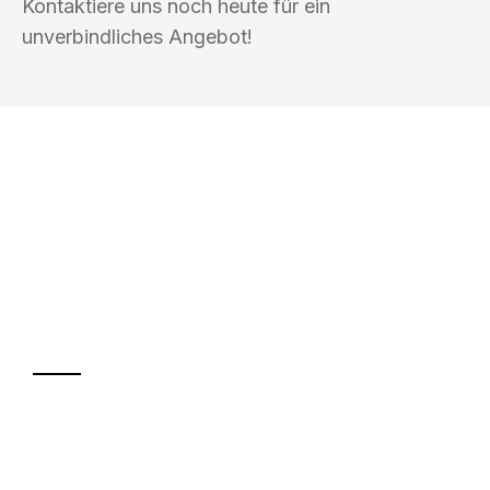
Kontaktiere uns noch heute für ein
unverbindliches Angebot!
UMZUGSKÖNIG DRESNER
RECKLINGHAUSEN
Ihr Umzug oder
Transport
Sparen Sie bis zu 100€ bei Anfrage
Abwicklung innerhalb von 24 Stunden