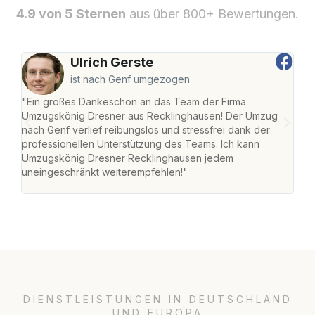
4.9 von 5 Sternen
aus über 800+ Bewertungen.
Ulrich Gerste
ist nach Genf umgezogen
"Ein großes Dankeschön an das Team der Firma
"Di
Umzugskönig Dresner aus Recklinghausen! Der Umzug
Rec
nach Genf verlief reibungslos und stressfrei dank der
nach
professionellen Unterstützung des Teams. Ich kann
und 
Umzugskönig Dresner Recklinghausen jedem
und 
uneingeschränkt weiterempfehlen!"
Dank
DIENSTLEISTUNGEN IN DEUTSCHLAND
UND EUROPA