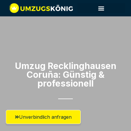
Umzug Recklinghausen​
Coruña: Günstig &
professionell​
Unverbindlich anfragen