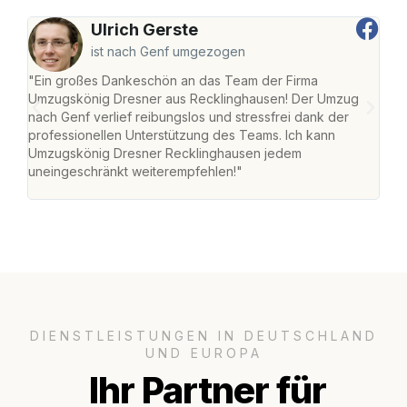
Ulrich Gerste
ist nach Genf umgezogen
"Ein großes Dankeschön an das Team der Firma
"Di
Umzugskönig Dresner aus Recklinghausen! Der Umzug
Rec
nach Genf verlief reibungslos und stressfrei dank der
nach
professionellen Unterstützung des Teams. Ich kann
und 
Umzugskönig Dresner Recklinghausen jedem
und 
uneingeschränkt weiterempfehlen!"
Dank
DIENSTLEISTUNGEN IN DEUTSCHLAND
UND EUROPA
Ihr Partner für