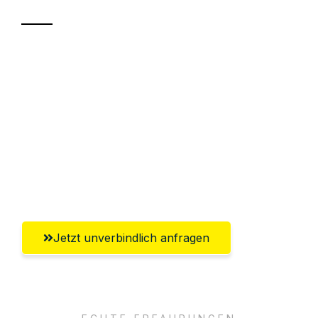
Sparen Sie bis zu 100€ bei Anfrage
Abwicklung innerhalb von 24 Stunden
Versichert bis zu 7.500€
Ggf. komplette Zollabwicklung inklusive
Umfassender Kundensupport aus
Recklinghausen
Jetzt unverbindlich anfragen