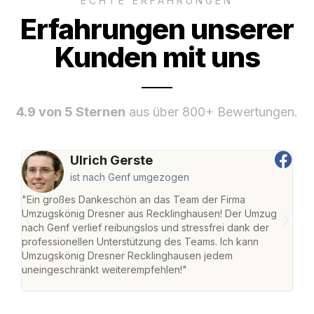
ECHTE ERFAHRUNGEN
Erfahrungen unserer
Kunden mit uns
4.9 von 5 Sternen
aus über 800+ Bewertungen.
Ulrich Gerste
ist nach Genf umgezogen
"Ein großes Dankeschön an das Team der Firma
"Di
Umzugskönig Dresner aus Recklinghausen! Der Umzug
Rec
nach Genf verlief reibungslos und stressfrei dank der
nach
professionellen Unterstützung des Teams. Ich kann
und 
Umzugskönig Dresner Recklinghausen jedem
und 
uneingeschränkt weiterempfehlen!"
Dank