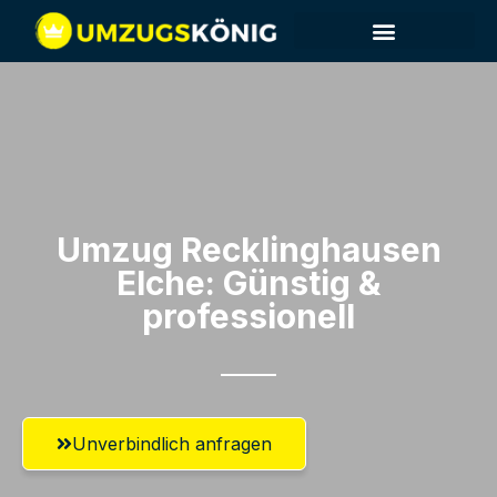
Umzug Recklinghausen​
Elche: Günstig &
professionell​
Unverbindlich anfragen