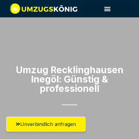
Umzug Recklinghausen​
Inegöl: Günstig &
professionell​
Unverbindlich anfragen