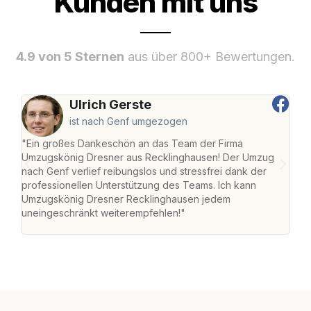
Kunden mit uns
4.9 von 5 Sternen
aus über 800+ Bewertungen.
Ulrich Gerste
ist nach Genf umgezogen
"Ein großes Dankeschön an das Team der Firma
"Di
Umzugskönig Dresner aus Recklinghausen! Der Umzug
Rec
nach Genf verlief reibungslos und stressfrei dank der
nach
professionellen Unterstützung des Teams. Ich kann
und 
Umzugskönig Dresner Recklinghausen jedem
und 
uneingeschränkt weiterempfehlen!"
Dank