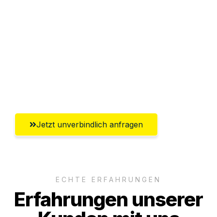
Abwicklung innerhalb von 24 Stunden
Versichert bis zu 7.500€
Ggf. komplette Zollabwicklung inklusive
Umfassender Kundensupport aus
Recklinghausen
Jetzt unverbindlich anfragen
ECHTE ERFAHRUNGEN
Erfahrungen unserer