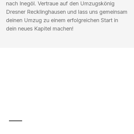
nach Inegöl. Vertraue auf den Umzugskönig
Dresner Recklinghausen und lass uns gemeinsam
deinen Umzug zu einem erfolgreichen Start in
dein neues Kapitel machen!
UMZUGSKÖNIG DRESNER
RECKLINGHAUSEN
Ihr Umzug oder
Transport
Sparen Sie bis zu 100€ bei Anfrage