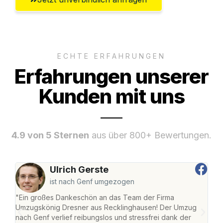
ECHTE ERFAHRUNGEN
Erfahrungen unserer
Kunden mit uns
4.9 von 5 Sternen
aus über 800+ Bewertungen.
Ulrich Gerste
ist nach Genf umgezogen
"Ein großes Dankeschön an das Team der Firma
"Di
Umzugskönig Dresner aus Recklinghausen! Der Umzug
Rec
nach Genf verlief reibungslos und stressfrei dank der
nach