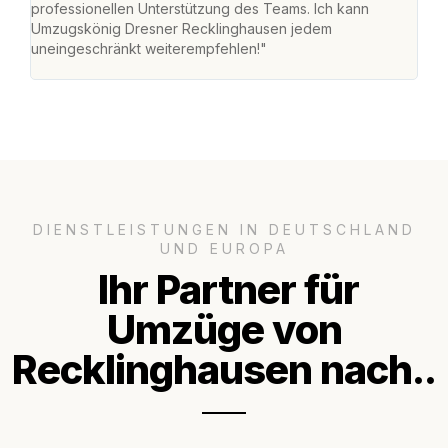
professionellen Unterstützung des Teams. Ich kann
und 
Umzugskönig Dresner Recklinghausen jedem
und 
uneingeschränkt weiterempfehlen!"
Dank
DIENSTLEISTUNGEN IN DEUTSCHLAND
UND EUROPA
Ihr Partner für
Umzüge von
Recklinghausen nach..