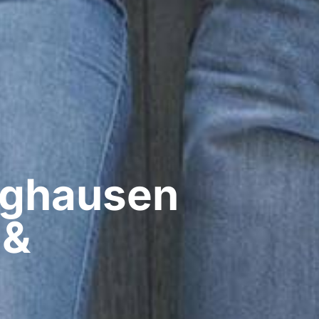
ghausen​
 &