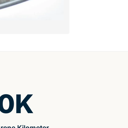
0
K
rene Kilometer