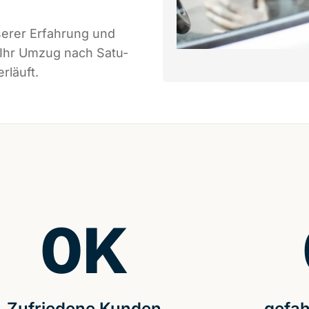
serer Erfahrung und
 Ihr Umzug nach Satu-
rläuft.
0
K
Zufriedene Kunden
gefah