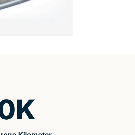
0
K
rene Kilometer