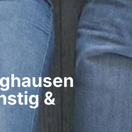
ghausen​
nstig &