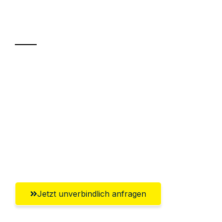
Ihr Umzug oder
Transport
Sparen Sie bis zu 100€ bei Anfrage
Abwicklung innerhalb von 24 Stunden
Versichert bis zu 7.500€
Ggf. komplette Zollabwicklung inklusive
Umfassender Kundensupport aus
Recklinghausen
Jetzt unverbindlich anfragen