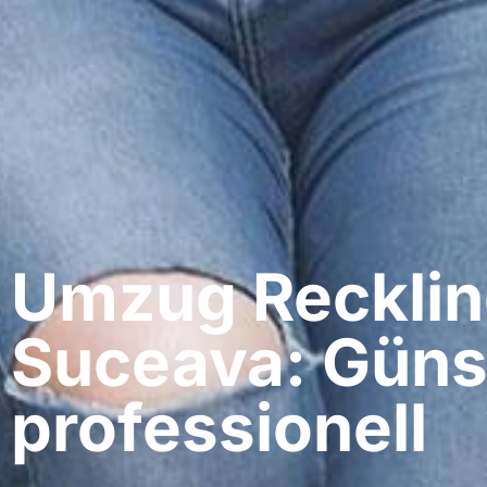
Umzug Recklin
Suceava: Güns
professionell​