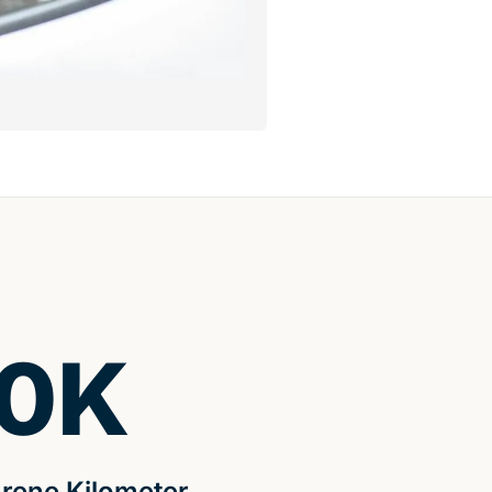
0
K
rene Kilometer