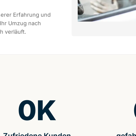
serer Erfahrung und
 Ihr Umzug nach
 verläuft.
0
K
Zufriedene Kunden
gefah