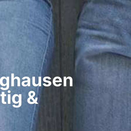
ghausen​
tig &