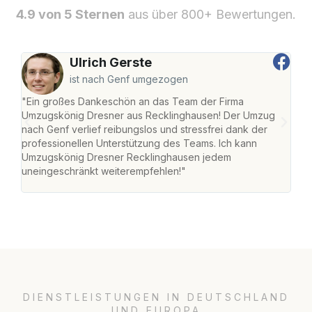
4.9 von 5 Sternen
aus über 800+ Bewertungen.
Ulrich Gerste
ist nach Genf umgezogen
"Ein großes Dankeschön an das Team der Firma
"Di
Umzugskönig Dresner aus Recklinghausen! Der Umzug
Rec
nach Genf verlief reibungslos und stressfrei dank der
nach
professionellen Unterstützung des Teams. Ich kann
und 
Umzugskönig Dresner Recklinghausen jedem
und 
uneingeschränkt weiterempfehlen!"
Dank
DIENSTLEISTUNGEN IN DEUTSCHLAND
UND EUROPA