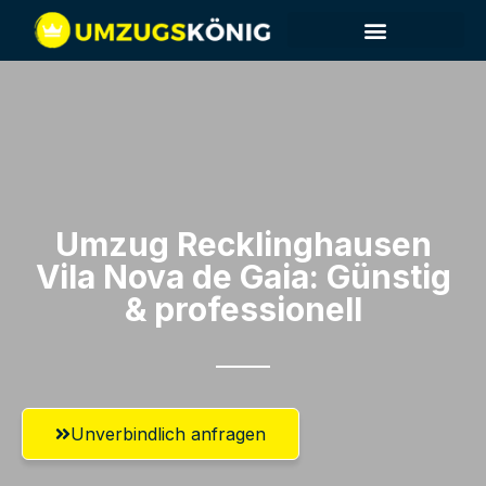
Umzug Recklinghausen​
Vila Nova de Gaia: Günstig
& professionell​
Unverbindlich anfragen