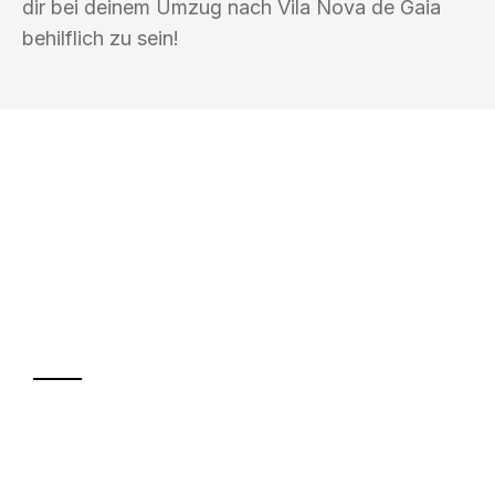
dir bei deinem Umzug nach Vila Nova de Gaia
behilflich zu sein!
UMZUGSKÖNIG DRESNER
RECKLINGHAUSEN
Ihr Umzug oder
Transport
Sparen Sie bis zu 100€ bei Anfrage
Abwicklung innerhalb von 24 Stunden