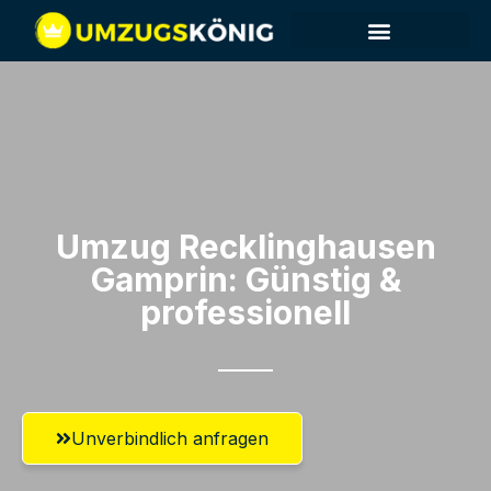
Umzug Recklinghausen​
Gamprin: Günstig &
professionell​
Unverbindlich anfragen