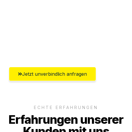
Abwicklung innerhalb von 24 Stunden
Versichert bis zu 7.500€
Ggf. komplette Zollabwicklung inklusive
Umfassender Kundensupport aus
Recklinghausen
Jetzt unverbindlich anfragen
ECHTE ERFAHRUNGEN
Erfahrungen unserer
Kunden mit uns