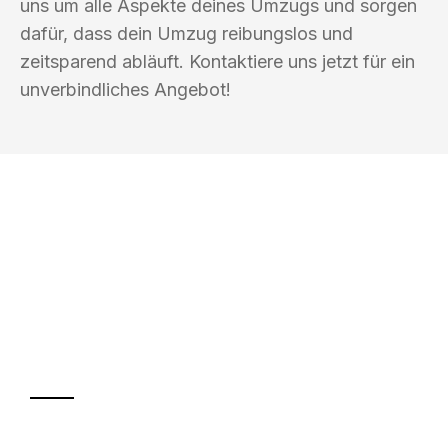
uns um alle Aspekte deines Umzugs und sorgen
dafür, dass dein Umzug reibungslos und
zeitsparend abläuft. Kontaktiere uns jetzt für ein
unverbindliches Angebot!
UMZUGSKÖNIG DRESNER
RECKLINGHAUSEN
Ihr Umzug oder
Transport
Sparen Sie bis zu 100€ bei Anfrage