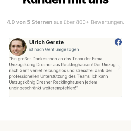
4.9 von 5 Sternen
aus über 800+ Bewertungen.
Ulrich Gerste
ist nach Genf umgezogen
"Ein großes Dankeschön an das Team der Firma
"Di
Umzugskönig Dresner aus Recklinghausen! Der Umzug
Rec
nach Genf verlief reibungslos und stressfrei dank der
nach
professionellen Unterstützung des Teams. Ich kann
und 
Umzugskönig Dresner Recklinghausen jedem
und 
uneingeschränkt weiterempfehlen!"
Dank