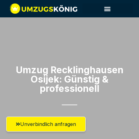
Umzug Recklinghausen​
Osijek: Günstig &
professionell​
Unverbindlich anfragen