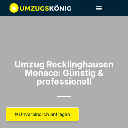
Umzug Recklinghausen​
Monaco: Günstig &
professionell​
Unverbindlich anfragen