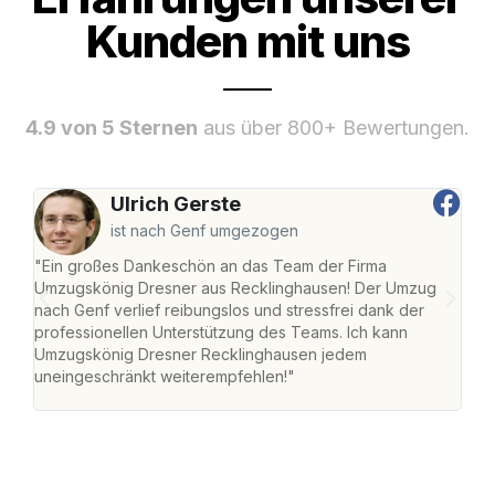
Kunden mit uns
4.9 von 5 Sternen
aus über 800+ Bewertungen.
Ulrich Gerste
ist nach Genf umgezogen
"Ein großes Dankeschön an das Team der Firma
"Di
Umzugskönig Dresner aus Recklinghausen! Der Umzug
Rec
nach Genf verlief reibungslos und stressfrei dank der
nach
professionellen Unterstützung des Teams. Ich kann
und 
Umzugskönig Dresner Recklinghausen jedem
und 
uneingeschränkt weiterempfehlen!"
Dank