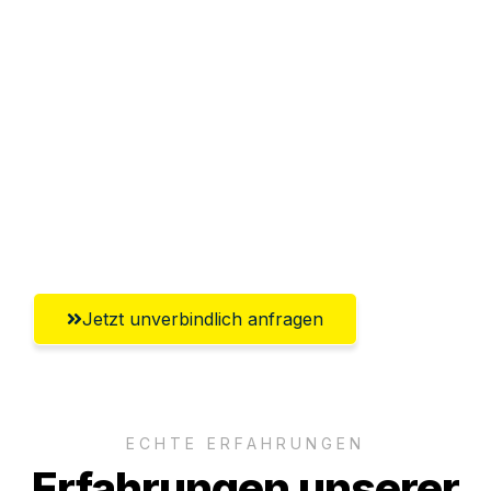
Sparen Sie bis zu 100€ bei Anfrage
Abwicklung innerhalb von 24 Stunden
Versichert bis zu 7.500€
Ggf. komplette Zollabwicklung inklusive
Umfassender Kundensupport aus
Recklinghausen
Jetzt unverbindlich anfragen
ECHTE ERFAHRUNGEN
Erfahrungen unserer