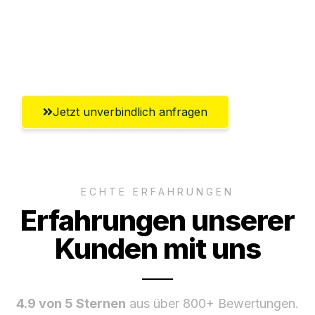
Ggf. komplette Zollabwicklung inklusive
Umfassender Kundensupport aus
Recklinghausen
Jetzt unverbindlich anfragen
ECHTE ERFAHRUNGEN
Erfahrungen unserer
Kunden mit uns
4.9 von 5 Sternen
aus über 800+ Bewertungen.