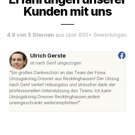
Kunden mit uns
4.9 von 5 Sternen
aus über 800+ Bewertungen.
Ulrich Gerste
ist nach Genf umgezogen
"Ein großes Dankeschön an das Team der Firma
"Di
Umzugskönig Dresner aus Recklinghausen! Der Umzug
Rec
nach Genf verlief reibungslos und stressfrei dank der
nach
professionellen Unterstützung des Teams. Ich kann
und 
Umzugskönig Dresner Recklinghausen jedem
und 
uneingeschränkt weiterempfehlen!"
Dank