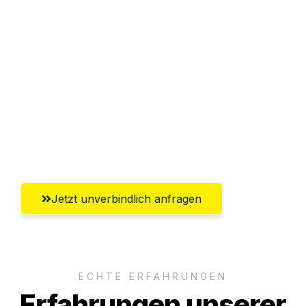
Sparen Sie bis zu 100€ bei Anfrage
Abwicklung innerhalb von 24 Stunden
Versichert bis zu 7.500€
Ggf. komplette Zollabwicklung inklusive
Umfassender Kundensupport aus
Recklinghausen
Jetzt unverbindlich anfragen
ECHTE ERFAHRUNGEN
Erfahrungen unserer