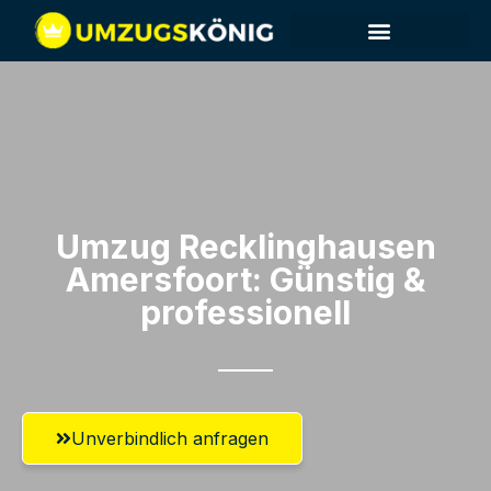
Umzug Recklinghausen​
Amersfoort: Günstig &
professionell​
Unverbindlich anfragen