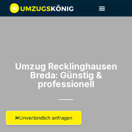
Umzug Recklinghausen​
Breda: Günstig &
professionell​
Unverbindlich anfragen