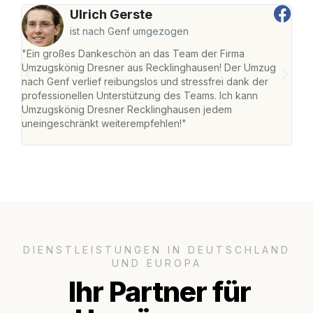
Ulrich Gerste
ist nach Genf umgezogen
"Ein großes Dankeschön an das Team der Firma
"Di
Umzugskönig Dresner aus Recklinghausen! Der Umzug
Rec
nach Genf verlief reibungslos und stressfrei dank der
nach
professionellen Unterstützung des Teams. Ich kann
und 
Umzugskönig Dresner Recklinghausen jedem
und 
uneingeschränkt weiterempfehlen!"
Dank
DIENSTLEISTUNGEN IN DEUTSCHLAND
UND EUROPA
Ihr Partner für