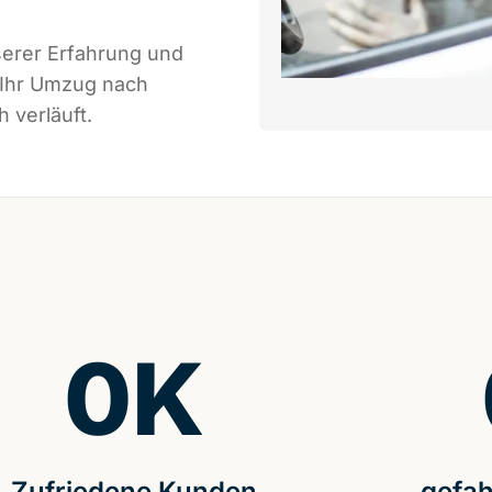
serer Erfahrung und
 Ihr Umzug nach
 verläuft.
0
K
Zufriedene Kunden
gefah