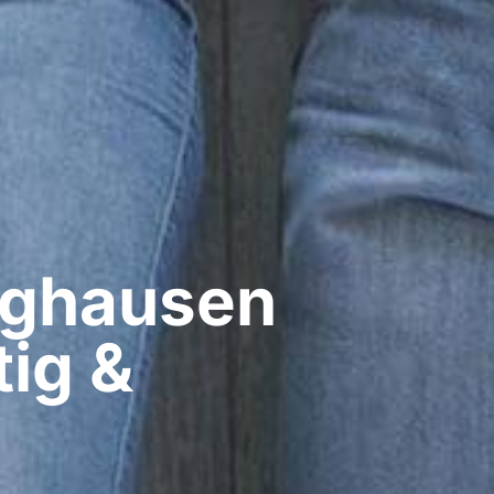
ghausen​
ig &