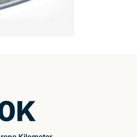
0
K
rene Kilometer