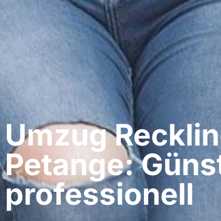
Umzug Recklin
Petange: Günst
professionell​