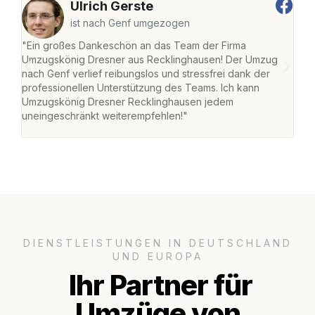
Ulrich Gerste
ist nach Genf umgezogen
"Ein großes Dankeschön an das Team der Firma
"Di
Umzugskönig Dresner aus Recklinghausen! Der Umzug
Rec
nach Genf verlief reibungslos und stressfrei dank der
nach
professionellen Unterstützung des Teams. Ich kann
und 
Umzugskönig Dresner Recklinghausen jedem
und 
uneingeschränkt weiterempfehlen!"
Dank
DIENSTLEISTUNGEN IN DEUTSCHLAND
UND EUROPA
Ihr Partner für
Umzüge von