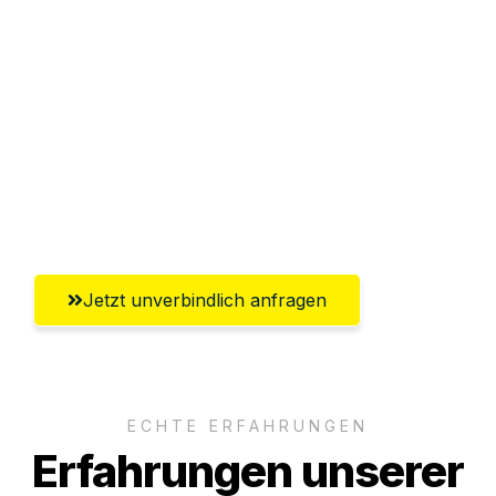
Sparen Sie bis zu 100€ bei Anfrage
Abwicklung innerhalb von 24 Stunden
Versichert bis zu 7.500€
Ggf. komplette Zollabwicklung inklusive
Umfassender Kundensupport aus
Recklinghausen
Jetzt unverbindlich anfragen
ECHTE ERFAHRUNGEN
Erfahrungen unserer