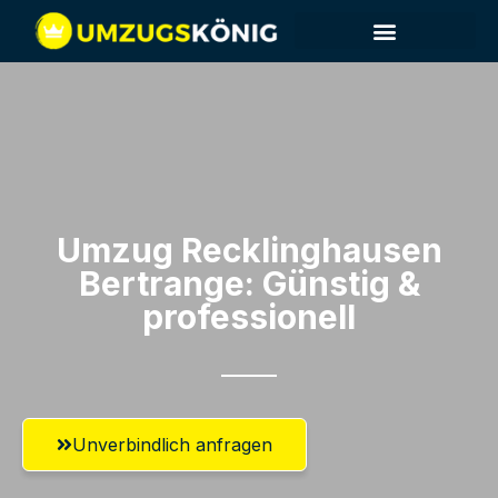
Umzug Recklinghausen​
Bertrange: Günstig &
professionell​
Unverbindlich anfragen