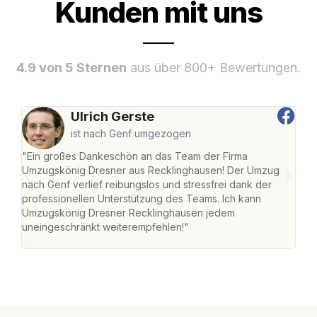
Kunden mit uns
4.9 von 5 Sternen
aus über 800+ Bewertungen.
Ulrich Gerste
ist nach Genf umgezogen
"Ein großes Dankeschön an das Team der Firma
"Di
Umzugskönig Dresner aus Recklinghausen! Der Umzug
Rec
nach Genf verlief reibungslos und stressfrei dank der
nach
professionellen Unterstützung des Teams. Ich kann
und 
Umzugskönig Dresner Recklinghausen jedem
und 
uneingeschränkt weiterempfehlen!"
Dank