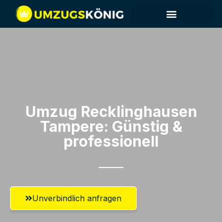
Umzug Recklinghausen​
Tampere: Günstig &
professionell​
Unverbindlich anfragen