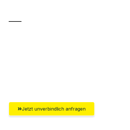
Transport
Sparen Sie bis zu 100€ bei Anfrage
Abwicklung innerhalb von 24 Stunden
Versichert bis zu 7.500€
Ggf. komplette Zollabwicklung inklusive
Umfassender Kundensupport aus
Recklinghausen
Jetzt unverbindlich anfragen