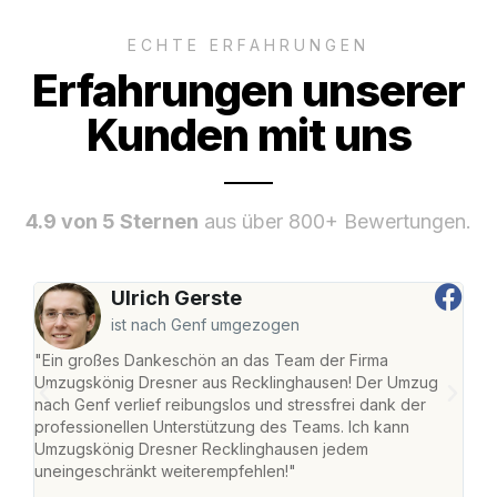
ECHTE ERFAHRUNGEN
Erfahrungen unserer
Kunden mit uns
4.9 von 5 Sternen
aus über 800+ Bewertungen.
Ulrich Gerste
ist nach Genf umgezogen
"Ein großes Dankeschön an das Team der Firma
"Di
Umzugskönig Dresner aus Recklinghausen! Der Umzug
Rec
nach Genf verlief reibungslos und stressfrei dank der
nach
professionellen Unterstützung des Teams. Ich kann
und 
Umzugskönig Dresner Recklinghausen jedem
und 
uneingeschränkt weiterempfehlen!"
Dank