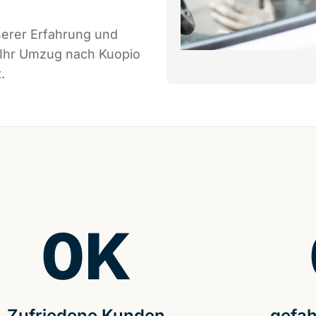
serer Erfahrung und
 Ihr Umzug nach Kuopio
.
0
K
Zufriedene Kunden
gefah