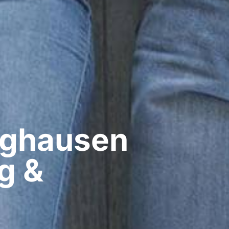
ghausen​
g &