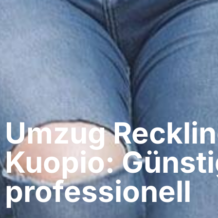
Umzug Recklin
Kuopio: Günsti
professionell​