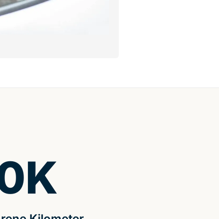
0
K
rene Kilometer