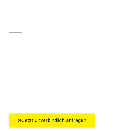
Ihr Umzug oder
Transport
Sparen Sie bis zu 100€ bei Anfrage
Abwicklung innerhalb von 24 Stunden
Versichert bis zu 7.500€
Ggf. komplette Zollabwicklung inklusive
Umfassender Kundensupport aus
Recklinghausen
Jetzt unverbindlich anfragen