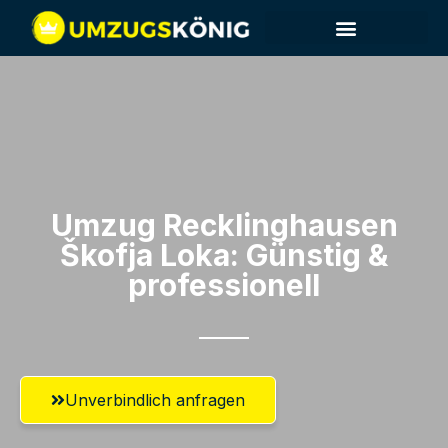
Umzug Recklinghausen​
Škofja Loka: Günstig &
professionell​
Unverbindlich anfragen