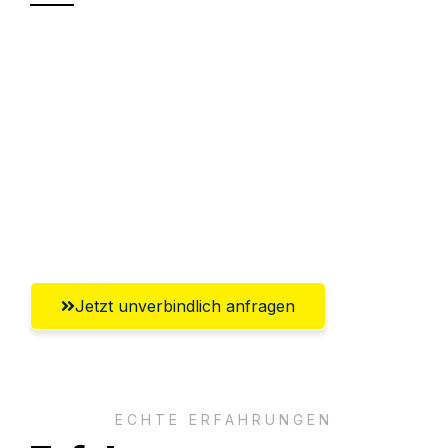
Sparen Sie bis zu 100€ bei Anfrage
Abwicklung innerhalb von 24 Stunden
Versichert bis zu 7.500€
Ggf. komplette Zollabwicklung inklusive
Umfassender Kundensupport aus
Recklinghausen
Jetzt unverbindlich anfragen
ECHTE ERFAHRUNGEN