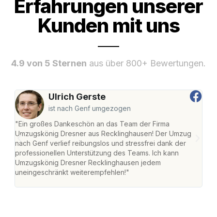
Erfahrungen unserer
Kunden mit uns
4.9 von 5 Sternen
aus über 800+ Bewertungen.
Ulrich Gerste
ist nach Genf umgezogen
"Ein großes Dankeschön an das Team der Firma
"Di
Umzugskönig Dresner aus Recklinghausen! Der Umzug
Rec
nach Genf verlief reibungslos und stressfrei dank der
nach
professionellen Unterstützung des Teams. Ich kann
und 
Umzugskönig Dresner Recklinghausen jedem
und 
uneingeschränkt weiterempfehlen!"
Dank