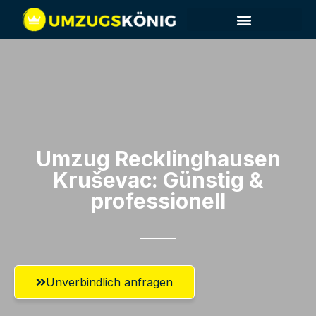
Umzug Recklinghausen​
Kruševac: Günstig &
professionell​
Unverbindlich anfragen