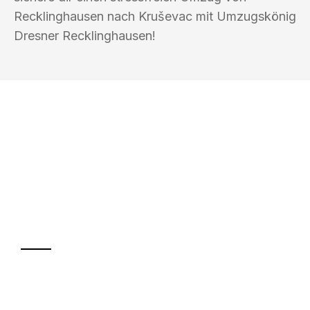
Recklinghausen nach Kruševac mit Umzugskönig
Dresner Recklinghausen!
UMZUGSKÖNIG DRESNER
RECKLINGHAUSEN
Ihr Umzug oder
Transport
Sparen Sie bis zu 100€ bei Anfrage
Abwicklung innerhalb von 24 Stunden