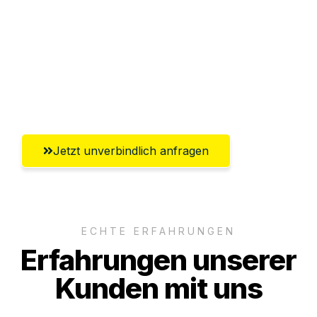
Versichert bis zu 7.500€
Ggf. komplette Zollabwicklung inklusive
Umfassender Kundensupport aus
Recklinghausen
Jetzt unverbindlich anfragen
ECHTE ERFAHRUNGEN
Erfahrungen unserer
Kunden mit uns