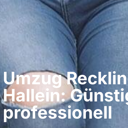
Umzug Recklin
Hallein: Günsti
professionell​