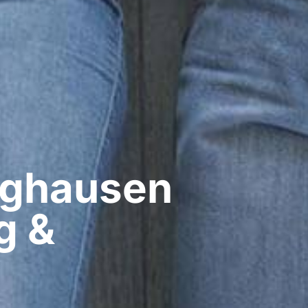
ghausen​
g &