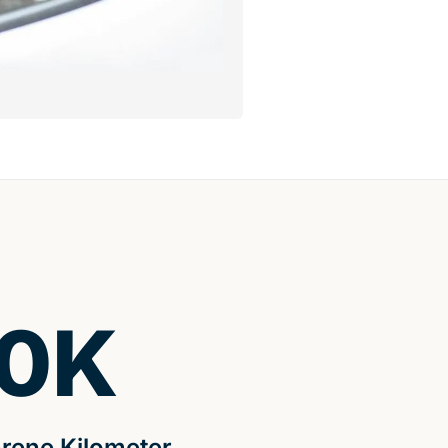
0
K
rene Kilometer