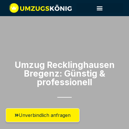
Umzug Recklinghausen​
Bregenz: Günstig &
professionell​
Unverbindlich anfragen