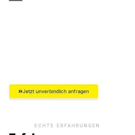
Sparen Sie bis zu 100€ bei Anfrage
Abwicklung innerhalb von 24 Stunden
Versichert bis zu 7.500€
Ggf. komplette Zollabwicklung inklusive
Umfassender Kundensupport aus
Recklinghausen
Jetzt unverbindlich anfragen
ECHTE ERFAHRUNGEN