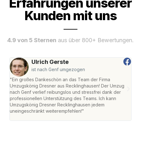
Erfahrungen unserer
Kunden mit uns
4.9 von 5 Sternen
aus über 800+ Bewertungen.
Ulrich Gerste
ist nach Genf umgezogen
"Ein großes Dankeschön an das Team der Firma
"Di
Umzugskönig Dresner aus Recklinghausen! Der Umzug
Rec
nach Genf verlief reibungslos und stressfrei dank der
nach
professionellen Unterstützung des Teams. Ich kann
und 
Umzugskönig Dresner Recklinghausen jedem
und 
uneingeschränkt weiterempfehlen!"
Dank