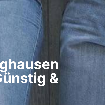
ghausen​
Günstig &