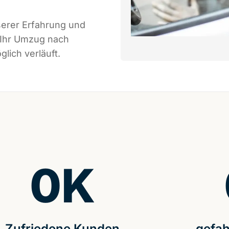
serer Erfahrung und
 Ihr Umzug nach
lich verläuft.
0
K
Zufriedene Kunden
gefah