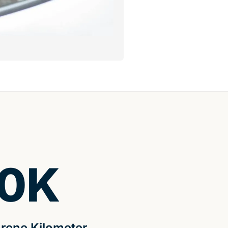
0
K
rene Kilometer