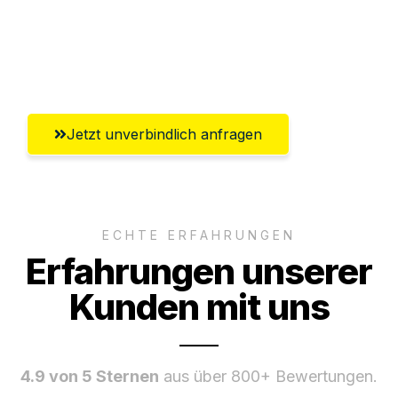
Ggf. komplette Zollabwicklung inklusive
Umfassender Kundensupport aus
Recklinghausen
Jetzt unverbindlich anfragen
ECHTE ERFAHRUNGEN
Erfahrungen unserer
Kunden mit uns
4.9 von 5 Sternen
aus über 800+ Bewertungen.