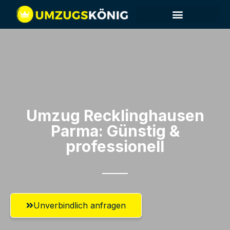
Umzug Recklinghausen​
Parma: Günstig &
professionell​
Unverbindlich anfragen